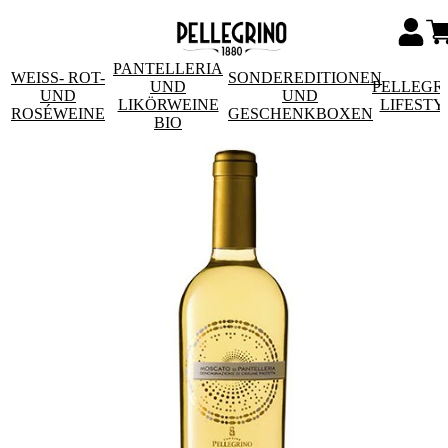
PANTELLERIA
WEISS- ROT- U
SONDEREDITIONEN
UND
PELLEGR
ND R
UND
LIKÖRWEINE
LIFESTY
OSÉWEINE
GESCHENKBOXEN
BIO