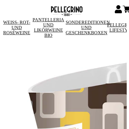
PANTELLERIA
WEISS- ROT- U
SONDEREDITIONEN
UND
PELLEGR
ND R
UND
LIKÖRWEINE
LIFESTY
OSÉWEINE
GESCHENKBOXEN
BIO