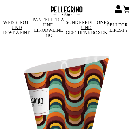
PANTELLERIA
WEISS- ROT- U
SONDEREDITIONEN
UND
PELLEGR
ND R
UND
LIKÖRWEINE
LIFESTY
OSÉWEINE
GESCHENKBOXEN
BIO