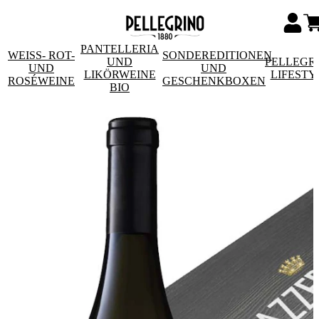
PANTELLERIA
WEISS- ROT- U
SONDEREDITIONEN
UND
PELLEGR
ND R
UND
LIKÖRWEINE
LIFESTY
OSÉWEINE
GESCHENKBOXEN
BIO