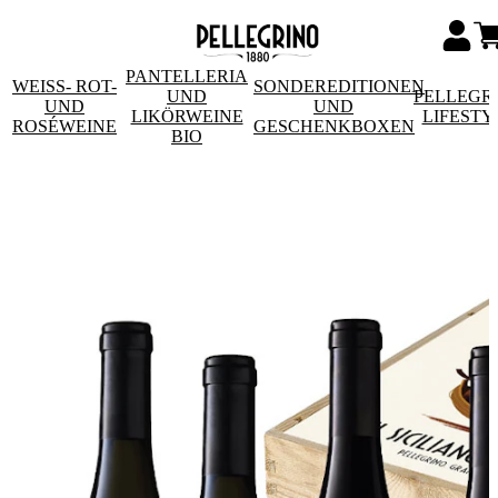
PANTELLERIA
WEISS- ROT- U
SONDEREDITIONEN
UND
PELLEGR
ND R
UND
LIKÖRWEINE
LIFESTY
OSÉWEINE
GESCHENKBOXEN
BIO