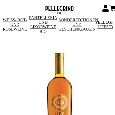
PANTELLERIA
WEISS- ROT- U
SONDEREDITIONEN
UND
PELLEGR
ND R
UND
LIKÖRWEINE
LIFESTY
OSÉWEINE
GESCHENKBOXEN
BIO