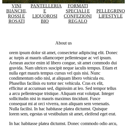
VINI
PANTELLERIA
FORMATI
BIANCHI,
E
SPECIALI E
PELLEGRINO
ROSSI E
LIQUOROSI
CONFEZIONI
LIFESTYLE
ROSATI
BIO
REGALO
About us
orem ipsum dolor sit amet, consectetur adipiscing elit. Donec
ac turpis at mauris ullamcorper pellentesque ac vel ipsum.
Aenean auctor enim id libero congue, sit amet commodo dui
gravida. Nam ultrices suscipit neque iaculis tempus. Etiam et
nulla eget mauris tempus cursus vel quis nisi. Nunc
condimentum odio nisl, at aliquam libero vehicula eu.
Phasellus facilisis eu tortor nec vehicula. Cras ex elit,
efficitur at accumsan sed, dignissim at leo. Sed tempor tellus
a arcu pellentesque tristique. Aliquam erat volutpat. Integer
sollicitudin nisi in mauris maximus tincidunt. Fusce
consequat mi at orci viverra, non aliquam sem venenatis.
Nulla facilisi. In hac habitasse platea dictumst. Quisque
lorem sem, egestas ut vestibulum sit amet, eleifend eget erat.
In hac habitasse platea dictumst. Donec commodo odio arcu,