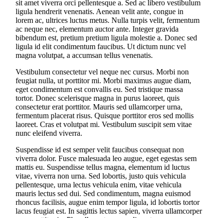
sit amet viverra orci pellentesque a. Sed ac libero vestibulum
ligula hendrerit venenatis. Aenean velit ante, congue in
lorem ac, ultrices luctus metus. Nulla turpis velit, fermentum
ac neque nec, elementum auctor ante. Integer gravida
bibendum est, pretium pretium ligula molestie a. Donec sed
ligula id elit condimentum faucibus. Ut dictum nunc vel
magna volutpat, a accumsan tellus venenatis.
Vestibulum consectetur vel neque nec cursus. Morbi non
feugiat nulla, ut porttitor mi. Morbi maximus augue diam,
eget condimentum est convallis eu. Sed tristique massa
tortor. Donec scelerisque magna in purus laoreet, quis
consectetur erat porttitor. Mauris sed ullamcorper urna,
fermentum placerat risus. Quisque porttitor eros sed mollis
laoreet. Cras et volutpat mi. Vestibulum suscipit sem vitae
nunc eleifend viverra.
Suspendisse id est semper velit faucibus consequat non
viverra dolor. Fusce malesuada leo augue, eget egestas sem
mattis eu. Suspendisse tellus magna, elementum id luctus
vitae, viverra non urna. Sed lobortis, justo quis vehicula
pellentesque, urna lectus vehicula enim, vitae vehicula
mauris lectus sed dui. Sed condimentum, magna euismod
rhoncus facilisis, augue enim tempor ligula, id lobortis tortor
lacus feugiat est. In sagittis lectus sapien, viverra ullamcorper