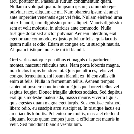
arcu porttitor in. Phasellus rutrum condimentum quam.
Nullam a volutpat quam. In ipsum ipsum, commodo eget
pulvinar nec, aliquam ac mi. Nam pharetra ipsum sit amet
ante imperdiet venenatis eget vel felis. Nullam eleifend urna
ut ex blandit, non dignissim purus aliquet. Mauris dignissim
sem at velit molestie, in ultricies ante commodo. Nulla
tristique dolor sed auctor pulvinar. Aenean interdum, erat
eget ornare commodo, ex justo pulvinar felis, quis iaculis
ipsum nulla et odio. Etiam at congue ex, ut suscipit mauris.
Aliquam tristique molestie mi id blandit.
Orci varius natoque penatibus et magnis dis parturient
montes, nascetur ridiculus mus. Nam porta lobortis magna,
non luctus turpis hendrerit at. Quisque ultrices, felis vel
congue fermentum, mi ipsum blandit ex, id convallis elit
enim at felis. Nulla in fermentum tellus. Aenean tempus
sapien ut posuere condimentum. Quisque laoreet tellus vel
sagittis feugiat. Donec fringilla ultrices sodales. Sed dapibus,
erat quis molestie malesuada, massa mauris viverra ligula,
quis egestas quam magna eget turpis. Suspendisse euismod
libero odio, eu suscipit arcu suscipit et. In tristique lacus eu
arcu iaculis lobortis. Pellentesque mollis, massa et eleifend
aliquam, lectus quam tempus justo, a efficitur est mauris in
velit. Sed tincidunt blandit vestibulum.