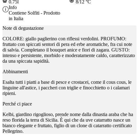
0.75l
8/12 °C
Info
Contiene Solfiti - Prodotto
in Italia
Note di degustazione
COLORE: giallo paglierino con riflessi verdolini. PROFUMO:
fruttato con spiccati sentori di pera ed erbe aromatiche, fra cui note
di salvia. Completano il bouquet anice e fiori di zagara. GUSTO:
intenso e persistente, morbido e moderatamente caldo, caratterizzato
da una spiccata sapidità.
Abbinamenti
Esalta tutti i piatti a base di pesce e crostacei, come il cous cous, le
linguine all'astice, i paccheri con triglie e finocchietto o i calamari
ripieni.
Perché ci piace
Kelbi, giardino rigoglioso, prende nome dalla dinastia araba che ha
reso florida la terra di Sicilia. È qui che da uve catarratto nasce un
bianco elegante e fruttato, figlio di un clone di catarratto certificato
Pellegrino.