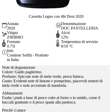
Cassetta Legno con 4bt ISesi 2020
Annata
Denominazione
2020
DOC PANTELLERIA
Vitigni
Alcol
ZIBIBBO
12%
Formato
Temperatura di servizio
0.75l
8/10 °C
Info
Contiene Solfiti - Prodotto
in Italia
Note di degustazione
Colore: Giallo paglierino.
Profumo: Spiccate note di mela verde, pesca bianca,
Gusto: Evidenti note di limone e pompelmo, piacevoli sentori di
mela verde e note accennate di mandorla.
Abbinamenti
Esalta i piatti a base di pesce cotto al forno o in umido, come il
baccalà gratinato o il pesce spada alla pantesca.
Perché ci piace