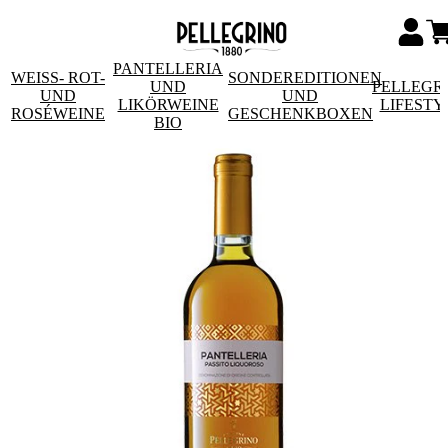
PANTELLERIA
WEISS- ROT- U
SONDEREDITIONEN
UND
PELLEGR
ND R
UND
LIKÖRWEINE
LIFESTY
OSÉWEINE
GESCHENKBOXEN
BIO