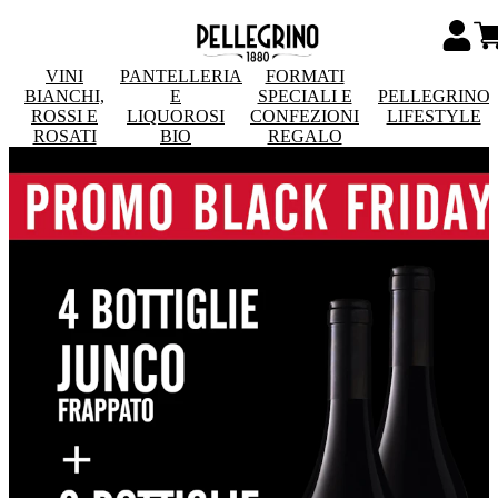
VINI
PANTELLERIA
FORMATI
BIANCHI,
E
SPECIALI E
PELLEGRINO
ROSSI E
LIQUOROSI
CONFEZIONI
LIFESTYLE
ROSATI
BIO
REGALO