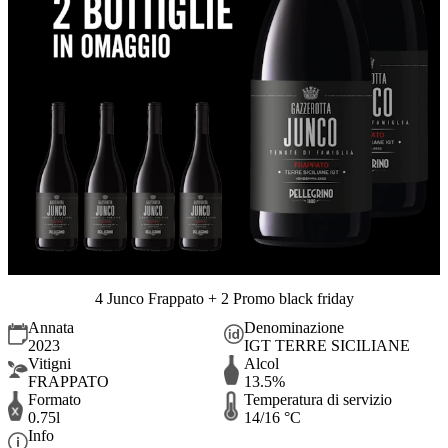
4 Junco Frappato + 2 Promo black friday
Annata
Denominazione
2023
IGT TERRE SICILIANE
Vitigni
Alcol
FRAPPATO
13.5%
Formato
Temperatura di servizio
0.75l
14/16 °C
Info