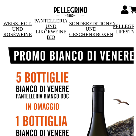
PANTELLERIA
WEISS- ROT- U
SONDEREDITIONEN
UND
PELLEGR
ND R
UND
LIKÖRWEINE
LIFESTY
OSÉWEINE
GESCHENKBOXEN
BIO