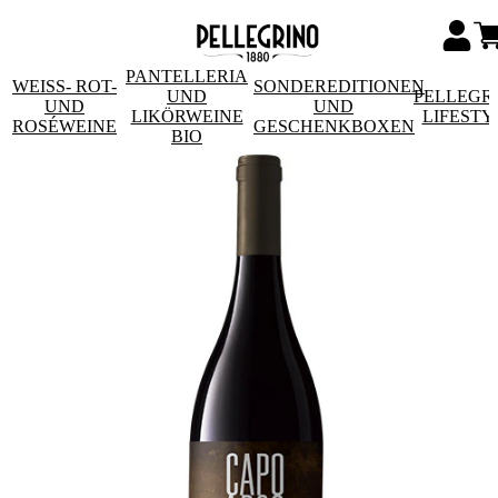
PANTELLERIA
WEISS- ROT- U
SONDEREDITIONEN
UND
PELLEGR
ND R
UND
LIKÖRWEINE
LIFESTY
OSÉWEINE
GESCHENKBOXEN
BIO