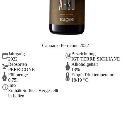
Capoarso Perricone 2022
Jahrgang
Bezeichnung
2022
IGT TERRE SICILIANE
Rebsorten
Alkoholgehalt
PERRICONE
13%
Füllmenge
Empf. Trinktemperatur
0.75l
18/19 °C
Info
Enthält Sulfite - Hergestellt
in Italien