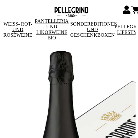
PANTELLERIA
WEISS- ROT- U
SONDEREDITIONEN
UND
PELLEGR
ND R
UND
LIKÖRWEINE
LIFESTY
OSÉWEINE
GESCHENKBOXEN
BIO