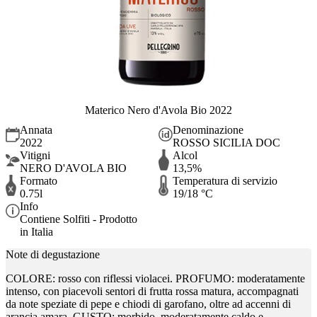
Materico Nero d'Avola Bio 2022
Annata
Denominazione
2022
ROSSO SICILIA DOC
Vitigni
Alcol
NERO D'AVOLA BIO
13,5%
Formato
Temperatura di servizio
0.75l
19/18 °C
Info
Contiene Solfiti - Prodotto
in Italia
Note di degustazione
COLORE: rosso con riflessi violacei. PROFUMO: moderatamente
intenso, con piacevoli sentori di frutta rossa matura, accompagnati
da note speziate di pepe e chiodi di garofano, oltre ad accenni di
arancia amara. GUSTO: morbido, moderatamente caldo e