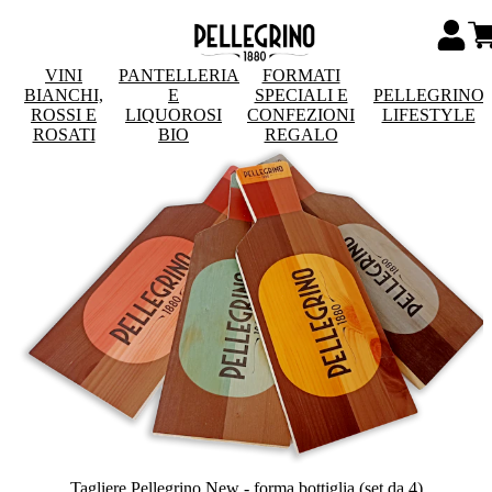
VINI
PANTELLERIA
FORMATI
BIANCHI,
E
SPECIALI E
PELLEGRINO
ROSSI E
LIQUOROSI
CONFEZIONI
LIFESTYLE
ROSATI
BIO
REGALO
Tagliere Pellegrino New - forma bottiglia (set da 4)