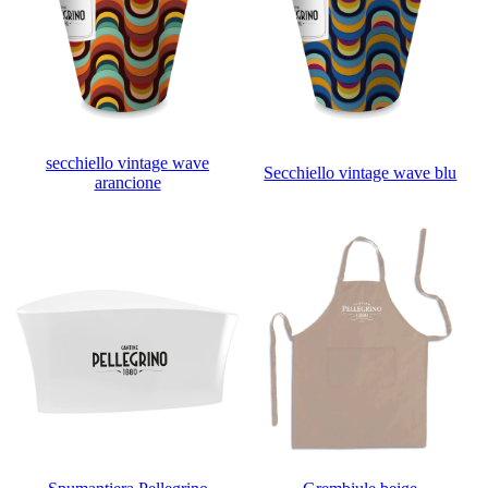
secchiello vintage wave
Secchiello vintage wave blu
arancione