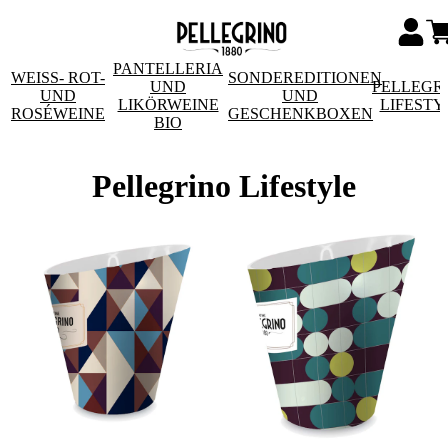
PANTELLERIA
WEISS- ROT- U
SONDEREDITIONEN
UND
PELLEGR
ND R
UND
LIKÖRWEINE
LIFESTY
OSÉWEINE
GESCHENKBOXEN
BIO
Pellegrino Lifestyle