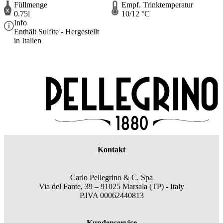
Füllmenge
Empf. Trinktemperatur
0.75l
10/12 °C
Info
Enthält Sulfite - Hergestellt
in Italien
Kontakt
Carlo Pellegrino & C. Spa
Via del Fante, 39 – 91025 Marsala (TP) - Italy
P.IVA 00062440813
Kundenservice