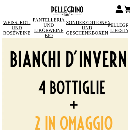
PANTELLERIA
WEISS- ROT- U
SONDEREDITIONEN
UND
PELLEGR
ND R
UND
LIKÖRWEINE
LIFESTY
OSÉWEINE
GESCHENKBOXEN
BIO