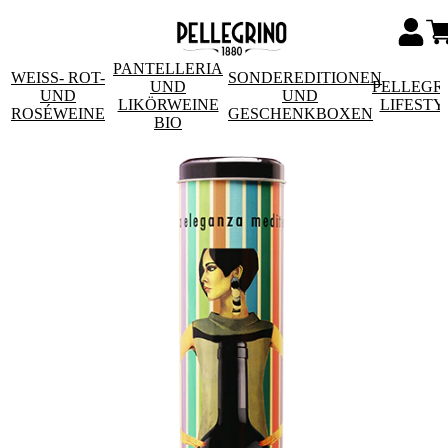
PANTELLERIA
WEISS- ROT- U
SONDEREDITIONEN
UND
PELLEGR
ND R
UND
LIKÖRWEINE
LIFESTY
OSÉWEINE
GESCHENKBOXEN
BIO