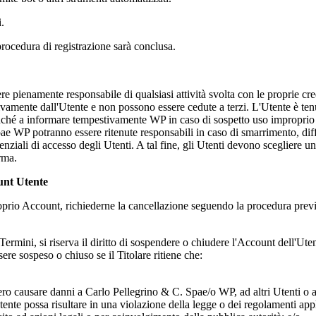
i.
la procedura di registrazione sarà conclusa.
e pienamente responsabile di qualsiasi attività svolta con le proprie cre
sivamente dall'Utente e non possono essere cedute a terzi. L'Utente è ten
onché a informare tempestivamente WP in caso di sospetto uso improprio 
pa
e WP potranno essere ritenute responsabili in caso di smarrimento, diff
credenziali di accesso degli Utenti. A tal fine, gli Utenti devono sceglie
orma.
unt Utente
 proprio Account, richiederne la cancellazione seguendo la procedura prev
i Termini, si riserva il diritto di sospendere o chiudere l'Account dell'U
sere sospeso o chiuso se il Titolare ritiene che:
bero causare danni a
Carlo Pellegrino & C. Spa
e/o WP, ad altri Utenti o a
tente possa risultare in una violazione della legge o dei regolamenti appl