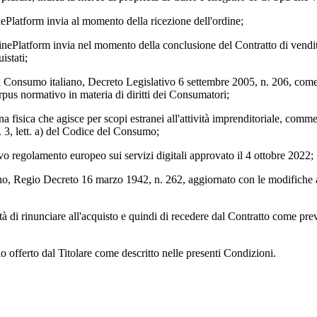
nePlatform invia al momento della ricezione dell'ordine;
inePlatform invia nel momento della conclusione del Contratto di vendita 
istati;
el Consumo italiano, Decreto Legislativo 6 settembre 2005, n. 206, com
rpus normativo in materia di diritti dei Consumatori;
na fisica che agisce per scopi estranei all'attività imprenditoriale, comme
. 3, lett. a) del Codice del Consumo;
ovo regolamento europeo sui servizi digitali approvato il 4 ottobre 2022;
liano, Regio Decreto 16 marzo 1942, n. 262, aggiornato con le modifiche 
lità di rinunciare all'acquisto e quindi di recedere dal Contratto come prev
zio offerto dal Titolare come descritto nelle presenti Condizioni.