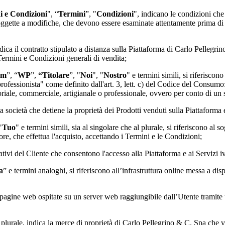
i e Condizioni
", “
Termini
”, "
Condizioni
", indicano le condizioni che
oggette a modifiche, che devono essere esaminate attentamente prima di 
ndica il contratto stipulato a distanza sulla Piattaforma di
Carlo Pellegrin
 Termini e Condizioni generali di vendita;
rm
”, “
WP
”,
“Titolare
”, "
Noi
", "
Nostro
" e termini simili, si riferiscon
"professionista" come definito dall'art. 3, lett. c) del Codice del Consumo
itoriale, commerciale, artigianale o professionale, ovvero per conto di un
lla società che detiene la proprietà dei Prodotti venduti sulla Piattaforma 
"
Tuo
" e termini simili, sia al singolare che al plurale, si riferiscono al s
e, che effettua l'acquisto, accettando i Termini e le Condizioni;
cativi del Cliente che consentono l'accesso alla Piattaforma e ai Servizi ivi
a
” e termini analoghi, si riferiscono all’infrastruttura online messa a dis
 di pagine web ospitate su un server web raggiungibile dall’Utente tramit
l plurale, indica la merce di proprietà di
Carlo Pellegrino & C. Spa
che v