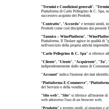
"
Termini e Condizioni generali
", "
Termin
Piattaforma di
Carlo Pellegrino & C. Spa
, s
successivo acquisto dei Prodotti;
"
Contratto
", "
Accordo
" e termini simili, i
Prodotti come così disciplinato dai presenti
“
Tannico – WinePlatform
", “
WinePlatfo
Piattaforma. Il Titolare agisce in qualità di 
nell'esercizio della propria attività imprend
"
Carlo Pellegrino & C. Spa
"
si riferisce a
"
Cliente
", "
Utente
", "
Acquirente
", "
Tu
", 
indipendentemente dallo status di Consumator
"
Account
" indica l'insieme dei dati identifi
“
Piattaforma E-Commerce
”, “
Piattaform
del Servizio e della vendita;
"
Sito web
", "
Sito
" si riferisce all'insieme
web attraverso l'uso di un browser web;
“
Prodotto
” e termini simili, al singolare e a