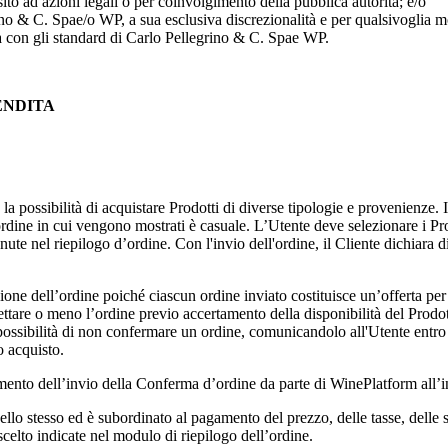
sito ad azioni legali o per coinvolgimento della pubblica autorità; e/o
ino & C. Spa
e/o WP, a sua esclusiva discrezionalità e per qualsivoglia m
a con gli standard di
Carlo Pellegrino & C. Spa
e WP.
VENDITA
 la possibilità di acquistare Prodotti di diverse tipologie e provenienze.
 l'ordine in cui vengono mostrati è casuale. L’Utente deve selezionare i P
ute nel riepilogo d’ordine. Con l'invio dell'ordine, il Cliente dichiara d
one dell’ordine poiché ciascun ordine inviato costituisce un’offerta per l’
ccettare o meno l’ordine previo accertamento della disponibilità del Prodo
 la possibilità di non confermare un ordine, comunicandolo all'Utente entro
o acquisto.
ento dell’invio della Conferma d’ordine da parte di WinePlatform all’in
llo stesso ed è subordinato al pagamento del prezzo, delle tasse, delle 
celto indicate nel modulo di riepilogo dell’ordine.