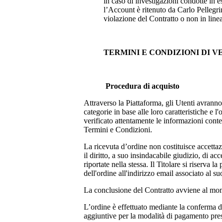
in caso di investigazioni condotte in e
l’Account è ritenuto da
Carlo Pellegr
violazione del Contratto o non in line
TERMINI E CONDIZIONI DI 
Procedura di acquisto
Attraverso la Piattaforma, gli Utenti avranno
categorie in base alle loro caratteristiche e
verificato attentamente le informazioni conten
Termini e Condizioni.
La ricevuta d’ordine non costituisce accettazi
il diritto, a suo insindacabile giudizio, di a
riportate nella stessa. Il Titolare si riserva
dell'ordine all'indirizzo email associato al su
La conclusione del Contratto avviene al mom
L’ordine è effettuato mediante la conferma de
aggiuntive per la modalità di pagamento pres