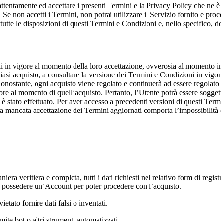
 attentamente ed accettare i presenti Termini e la Privacy Policy che ne è
 Se non accetti i Termini, non potrai utilizzare il Servizio fornito e pro
tte le disposizioni di questi Termini e Condizioni e, nello specifico, del
li in vigore al momento della loro accettazione, ovverosia al momento in
siasi acquisto, a consultare la versione dei Termini e Condizioni in vigore
 nonostante, ogni acquisto viene regolato e continuerà ad essere regolato
gore al momento di quell’acquisto. Pertanto, l’Utente potrà essere sogge
è stato effettuato. Per aver accesso a precedenti versioni di questi Termin
a mancata accettazione dei Termini aggiornati comporta l’impossibilità 
T
iera veritiera e completa, tutti i dati richiesti nel relativo form di regi
 e possedere un’Account per poter procedere con l’acquisto.
vietato fornire dati falsi o inventati.
ite bot o altri strumenti automatizzati.