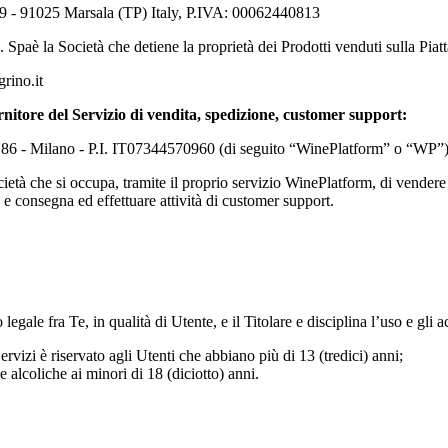
39 - 91025 Marsala (TP) Italy, P.IVA: 00062440813
. Spa
è la Società che detiene la proprietà dei Prodotti venduti sulla Piat
rino.it
rnitore del Servizio di vendita, spedizione, customer support:
. 86 - Milano - P.I. IT07344570960 (di seguito “WinePlatform” o “WP”
ocietà che si occupa, tramite il proprio servizio WinePlatform, di vendere
 e consegna ed effettuare attività di customer support.
gale fra Te, in qualità di Utente, e il Titolare e disciplina l’uso e gli a
ervizi è riservato agli Utenti che abbiano più di 13 (tredici) anni;
de alcoliche ai minori di 18 (diciotto) anni.