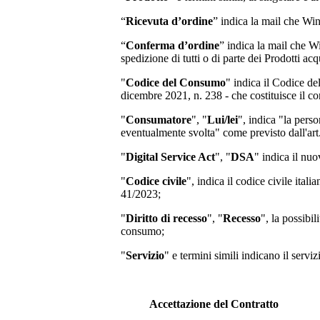
“
Ricevuta d’ordine
” indica la mail che Wi
“
Conferma d’ordine
” indica la mail che W
spedizione di tutti o di parte dei Prodotti acqu
"
Codice del Consumo
" indica il Codice d
dicembre 2021, n. 238 - che costituisce il co
"
Consumatore
", "
Lui/lei
", indica "la perso
eventualmente svolta" come previsto dall'art
"
Digital Service Act
", "
DSA
" indica il nu
"
Codice civile
", indica il codice civile ita
41/2023;
"
Diritto di recesso
", "
Recesso
", la possibi
consumo;
"
Servizio
" e termini simili indicano il servi
Accettazione del Contratto