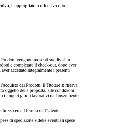
otivo, inappropriato o offensivo o in
 I Prodotti vengono mostrati suddivisi in
rodotti e completare il check-out, dopo aver
i aver accettato integralmente i presenti
acquisto dei Prodotti. Il Titolare si riserva
tto oggetto della proposta, alle condizioni
 5 (cinque) giorni lavorativi dall'inserimento
dirizzo email fornito dall’Utente.
spese di spedizione e delle eventuali spese