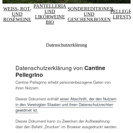
PANTELLERIA
WEISS- ROT- U
SONDEREDITIONEN
UND
PELLEGR
ND R
UND
LIKÖRWEINE
LIFESTY
OSÉWEINE
GESCHENKBOXEN
BIO
Datenschutzerklärung
Datenschutzerklärung von
Cantine
Pellegrino
Cantine Pellegrino erhebt personenbezogene Daten von
ihren Nutzern.
Dieses Dokument enthält
einen Abschnitt, der den Nutzern
in den Vereinigten Staaten und ihren Datenschutzrechten
gewidmet ist.
Dieses Dokument kann zu Zwecken der Aufbewahrung
über den Befehl „Drucken“ im Browser ausgedruckt werden.