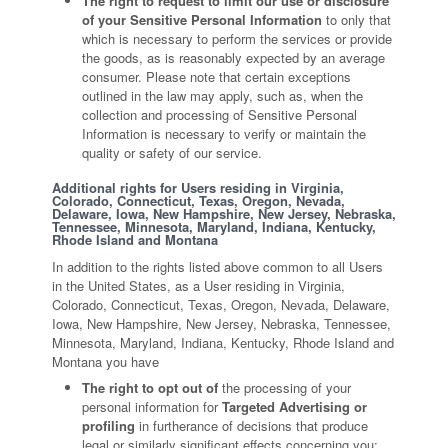
The right to request to limit our use or disclosure
of your Sensitive Personal Information
to only that
which is necessary to perform the services or provide
the goods, as is reasonably expected by an average
consumer. Please note that certain exceptions
outlined in the law may apply, such as, when the
collection and processing of Sensitive Personal
Information is necessary to verify or maintain the
quality or safety of our service.
Additional rights for Users residing in Virginia,
Colorado, Connecticut, Texas, Oregon, Nevada,
Delaware, Iowa, New Hampshire, New Jersey, Nebraska,
Tennessee, Minnesota, Maryland, Indiana, Kentucky,
Rhode Island and Montana
In addition to the rights listed above common to all Users
in the United States, as a User residing in Virginia,
Colorado, Connecticut, Texas, Oregon, Nevada, Delaware,
Iowa, New Hampshire, New Jersey, Nebraska, Tennessee,
Minnesota, Maryland, Indiana, Kentucky, Rhode Island and
Montana you have
The right to opt out of
the processing of your
personal information for
Targeted Advertising or
profiling
in furtherance of decisions that produce
legal or similarly significant effects concerning you;