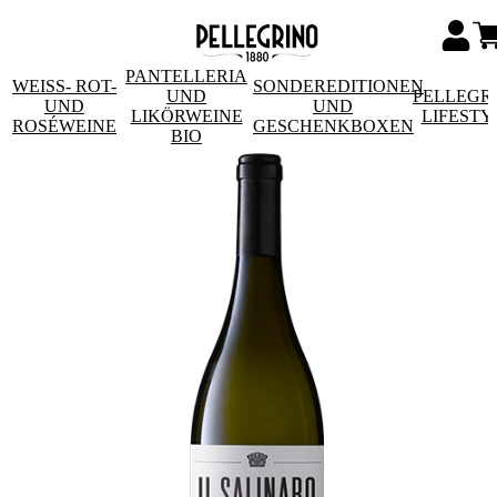
PANTELLERIA
WEISS- ROT- U
SONDEREDITIONEN
UND
PELLEGR
ND R
UND
LIKÖRWEINE
LIFESTY
OSÉWEINE
GESCHENKBOXEN
BIO