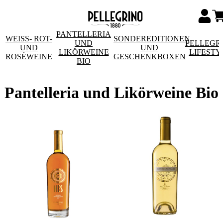
PANTELLERIA
WEISS- ROT- U
SONDEREDITIONEN
UND
PELLEGR
ND R
UND
LIKÖRWEINE
LIFESTY
OSÉWEINE
GESCHENKBOXEN
BIO
Pantelleria und Likörweine Bio