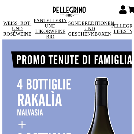
PANTELLERIA
WEISS- ROT- U
SONDEREDITIONEN
UND
PELLEGR
ND R
UND
LIKÖRWEINE
LIFESTY
OSÉWEINE
GESCHENKBOXEN
BIO