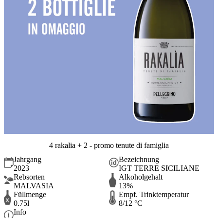
4 rakalia + 2 - promo tenute di famiglia
Jahrgang
Bezeichnung
2023
IGT TERRE SICILIANE
Rebsorten
Alkoholgehalt
MALVASIA
13%
Füllmenge
Empf. Trinktemperatur
0.75l
8/12 °C
Info