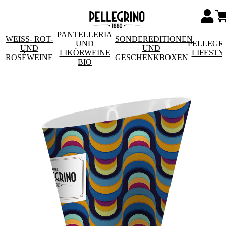
PANTELLERIA
WEISS- ROT- U
SONDEREDITIONEN
UND
PELLEGR
ND R
UND
LIKÖRWEINE
LIFESTY
OSÉWEINE
GESCHENKBOXEN
BIO