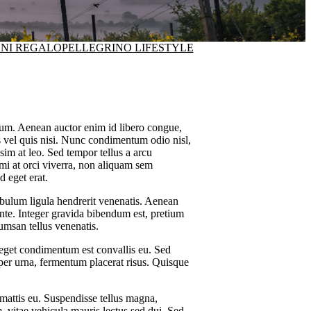
ONI REGALO
PELLEGRINO LIFESTYLE
psum. Aenean auctor enim id libero congue,
s vel quis nisi. Nunc condimentum odio nisl,
ssim at leo. Sed tempor tellus a arcu
 mi at orci viverra, non aliquam sem
d eget erat.
ibulum ligula hendrerit venenatis. Aenean
ante. Integer gravida bibendum est, pretium
umsan tellus venenatis.
 eget condimentum est convallis eu. Sed
rper urna, fermentum placerat risus. Quisque
mattis eu. Suspendisse tellus magna,
m, vitae vehicula mauris lectus sed dui. Sed