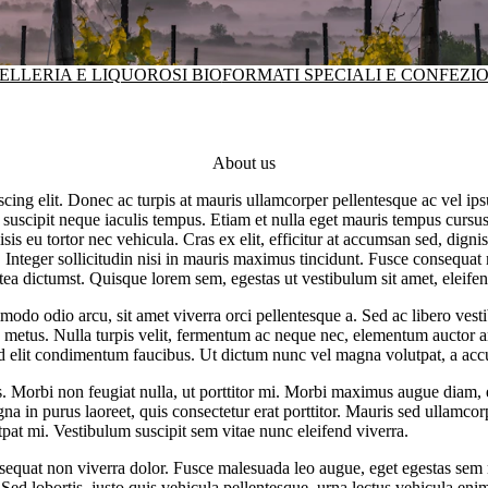
ELLERIA E LIQUOROSI BIO
FORMATI SPECIALI E CONFEZI
About us
scing elit. Donec ac turpis at mauris ullamcorper pellentesque ac vel i
suscipit neque iaculis tempus. Etiam et nulla eget mauris tempus cursu
isis eu tortor nec vehicula. Cras ex elit, efficitur at accumsan sed, digni
. Integer sollicitudin nisi in mauris maximus tincidunt. Fusce consequat
latea dictumst. Quisque lorem sem, egestas ut vestibulum sit amet, eleifen
odo odio arcu, sit amet viverra orci pellentesque a. Sed ac libero vest
tus metus. Nulla turpis velit, fermentum ac neque nec, elementum auctor 
 id elit condimentum faucibus. Ut dictum nunc vel magna volutpat, a acc
. Morbi non feugiat nulla, ut porttitor mi. Morbi maximus augue diam,
gna in purus laoreet, quis consectetur erat porttitor. Mauris sed ullamco
utpat mi. Vestibulum suscipit sem vitae nunc eleifend viverra.
nsequat non viverra dolor. Fusce malesuada leo augue, eget egestas sem 
Sed lobortis, justo quis vehicula pellentesque, urna lectus vehicula eni