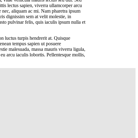
ttis lectus sapien, viverra ullamcorper arcu
r nec, aliquam ac mi. Nam pharetra ipsum
is dignissim sem at velit molestie, in
o pulvinar felis, quis iaculis ipsum nulla et
n luctus turpis hendrerit at. Quisque
. Aenean tempus sapien ut posuere
lestie malesuada, massa mauris viverra ligula,
eu arcu iaculis lobortis. Pellentesque mollis,