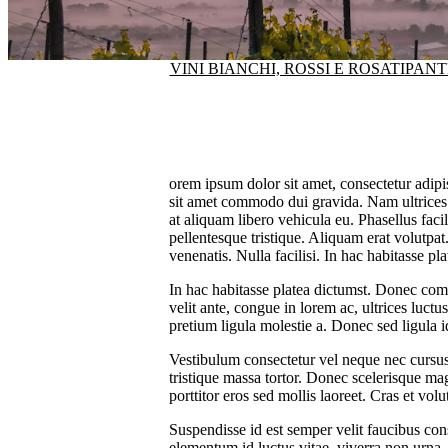
VINI BIANCHI, ROSSI E ROSATI
PANT
orem ipsum dolor sit amet, consectetur adipi
sit amet commodo dui gravida. Nam ultrices 
at aliquam libero vehicula eu. Phasellus facil
pellentesque tristique. Aliquam erat volutpat
venenatis. Nulla facilisi. In hac habitasse p
In hac habitasse platea dictumst. Donec comm
velit ante, congue in lorem ac, ultrices luc
pretium ligula molestie a. Donec sed ligula
Vestibulum consectetur vel neque nec cursus
tristique massa tortor. Donec scelerisque ma
porttitor eros sed mollis laoreet. Cras et vol
Suspendisse id est semper velit faucibus co
elementum id luctus vitae, viverra non urna. 