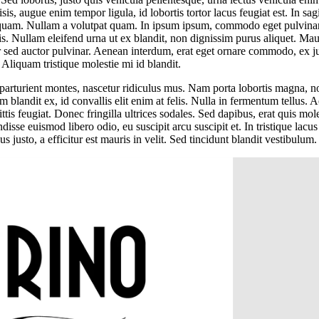
 augue enim tempor ligula, id lobortis tortor lacus feugiat est. In sagi
 quam. Nullam a volutpat quam. In ipsum ipsum, commodo eget pulvina
lis. Nullam eleifend urna ut ex blandit, non dignissim purus aliquet. Maur
r sed auctor pulvinar. Aenean interdum, erat eget ornare commodo, ex just
 Aliquam tristique molestie mi id blandit.
parturient montes, nascetur ridiculus mus. Nam porta lobortis magna, no
m blandit ex, id convallis elit enim at felis. Nulla in fermentum tellus
tis feugiat. Donec fringilla ultrices sodales. Sed dapibus, erat quis mo
sse euismod libero odio, eu suscipit arcu suscipit et. In tristique lacus 
 justo, a efficitur est mauris in velit. Sed tincidunt blandit vestibulum.