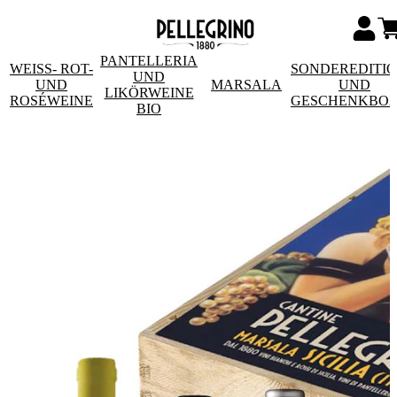
PANTELLERIA
WEISS- ROT- U
SONDEREDITI
UND
ND R
MARSALA
UND
LIKÖRWEINE
OSÉWEINE
GESCHENKBO
BIO