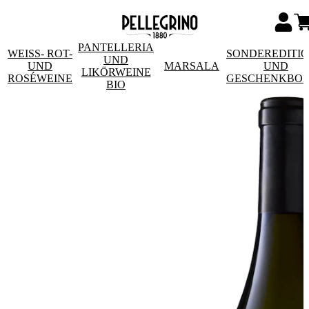
PANTELLERIA
WEISS- ROT- U
SONDEREDITI
UND
ND R
MARSALA
UND
LIKÖRWEINE
OSÉWEINE
GESCHENKBO
BIO