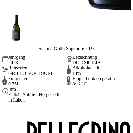
Senaría Grillo Superiore 2023
Jahrgang
Bezeichnung
2023
DOC SICILIA
Rebsorten
Alkoholgehalt
GRILLO SUPERIORE
14%
Füllmenge
Empf. Trinktemperatur
0.75l
8/12 °C
Info
Enthält Sulfite - Hergestellt
in Italien