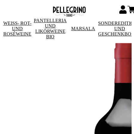
PANTELLERIA
WEISS- ROT- U
SONDEREDITI
UND
ND R
MARSALA
UND
LIKÖRWEINE
OSÉWEINE
GESCHENKBO
BIO