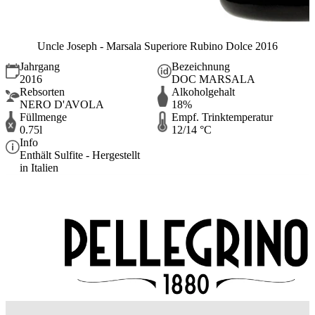
Uncle Joseph - Marsala Superiore Rubino Dolce 2016
Jahrgang
Bezeichnung
2016
DOC MARSALA
Rebsorten
Alkoholgehalt
NERO D'AVOLA
18%
Füllmenge
Empf. Trinktemperatur
0.75l
12/14 °C
Info
Enthält Sulfite - Hergestellt
in Italien