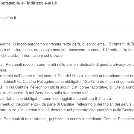
ontattabile all’indirizzo e-mail:
legrino.it
llegrino, in modo autonomo o tramite terze parti, ci sono: email; Strumenti di T
o di fatturazione; cronologia acquisti; password; numero di Utenti; città; info
 (della città); informazioni sul browser.
ati Personali raccolti sono forniti nelle sezioni dedicate di questa privacy poli
essi.
forniti dall'Utente o, nel caso di Dati di Utilizzo, raccolti automaticamente du
i richiesti da Cantine Pellegrino sono obbligatori. Se l’Utente rifiuta di comun
asi in cui Cantine Pellegrino indichi alcuni Dati come facoltativi, gli Utenti sono
a disponibilità del Servizio o sulla sua operatività.
i Dati siano obbligatori sono incoraggiati a contattare il Titolare.
rumenti di tracciamento - da parte di Cantine Pellegrino o dei titolari dei servizi 
'Utente, oltre alle ulteriori finalità descritte nel presente documento e nella Cooki
i Personali di terzi ottenuti, pubblicati o condivisi mediante Cantine Pellegrin