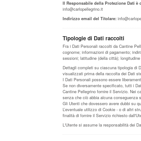
Il Responsabile della Protezione Dati è c
info@carlopellegrino.it
Indirizzo email del Titolare:
info@carlopel
Tipologie di Dati raccolti
Fra i Dati Personali raccolti da Cantine Pe
cognome; informazioni di pagamento; indirizz
sessioni; latitudine (della città); longitudine
Dettagli completi su ciascuna tipologia di D
visualizzati prima della raccolta dei Dati st
I Dati Personali possono essere liberamente 
Se non diversamente specificato, tutti i Dat
Cantine Pellegrino fornire il Servizio. Nei c
senza che ciò abbia alcuna conseguenza sull
Gli Utenti che dovessero avere dubbi su qual
L’eventuale utilizzo di Cookie - o di altri st
finalità di fornire il Servizio richiesto dall
L'Utente si assume la responsabilità dei Dat