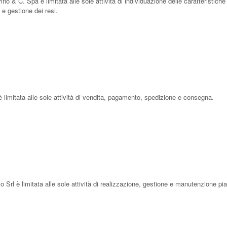
rino & C. Spa è limitata alle sole attività di individuazione delle caratteristiche
à e gestione dei resi.
 è limitata alle sole attività di vendita, pagamento, spedizione e consegna.
 Srl è limitata alle sole attività di realizzazione, gestione e manutenzione pi