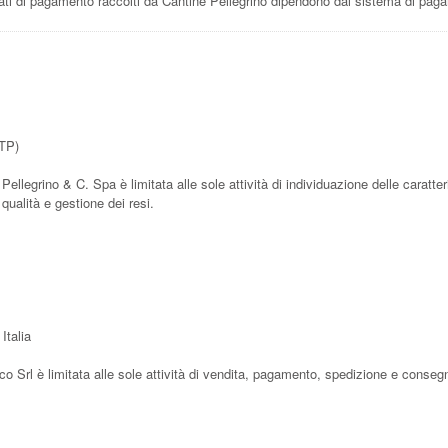
ati di pagamento raccolti da Cantine Pellegrino dipendono dal sistema di paga
(TP)
 Pellegrino & C. Spa è limitata alle sole attività di individuazione delle caratte
 qualità e gestione dei resi.
Italia
ico Srl è limitata alle sole attività di vendita, pagamento, spedizione e conseg