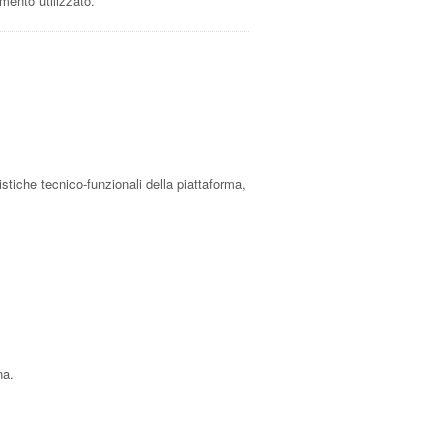
mento utilizzato.
ristiche tecnico-funzionali della piattaforma,
na.