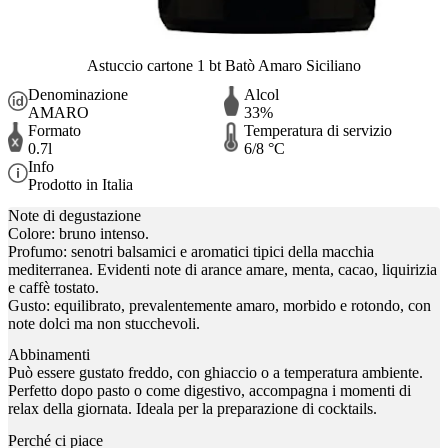
Astuccio cartone 1 bt Batò Amaro Siciliano
Denominazione
Alcol
AMARO
33%
Formato
Temperatura di servizio
0.7l
6/8 °C
Info
Prodotto in Italia
Note di degustazione
Colore: bruno intenso.
Profumo: senotri balsamici e aromatici tipici della macchia
mediterranea. Evidenti note di arance amare, menta, cacao, liquirizia
e caffè tostato.
Gusto: equilibrato, prevalentemente amaro, morbido e rotondo, con
note dolci ma non stucchevoli.
Abbinamenti
Può essere gustato freddo, con ghiaccio o a temperatura ambiente.
Perfetto dopo pasto o come digestivo, accompagna i momenti di
relax della giornata. Ideala per la preparazione di cocktails.
Perché ci piace