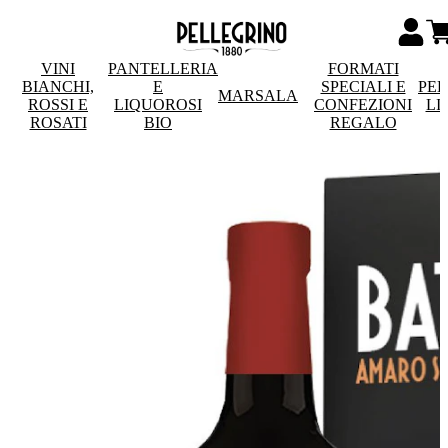
VINI
PANTELLERIA
FORMATI
BIANCHI,
E
SPECIALI E
PE
MARSALA
ROSSI E
LIQUOROSI
CONFEZIONI
LI
ROSATI
BIO
REGALO