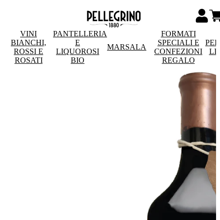
VINI
PANTELLERIA
FORMATI
BIANCHI,
E
SPECIALI E
PE
MARSALA
ROSSI E
LIQUOROSI
CONFEZIONI
LI
ROSATI
BIO
REGALO