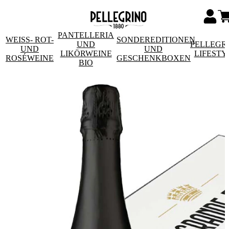
PANTELLERIA
WEISS- ROT- U
SONDEREDITIONEN
UND
PELLEGR
ND R
UND
LIKÖRWEINE
LIFESTY
OSÉWEINE
GESCHENKBOXEN
BIO