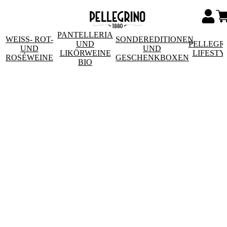
PANTELLERIA
WEISS- ROT- U
SONDEREDITIONEN
UND
PELLEGR
ND R
UND
LIKÖRWEINE
LIFESTY
OSÉWEINE
GESCHENKBOXEN
BIO