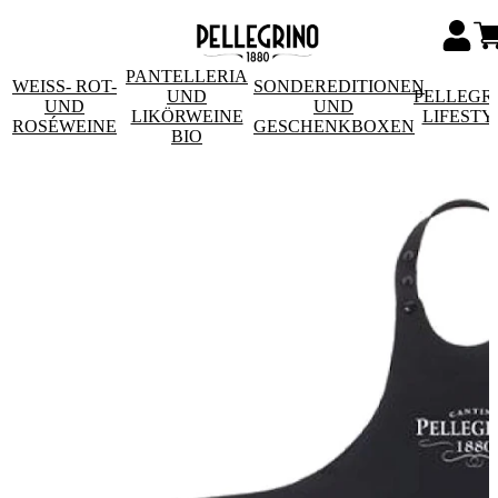
PANTELLERIA
WEISS- ROT- U
SONDEREDITIONEN
UND
PELLEGR
ND R
UND
LIKÖRWEINE
LIFESTY
OSÉWEINE
GESCHENKBOXEN
BIO