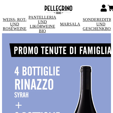
PANTELLERIA
WEISS- ROT- U
SONDEREDITI
UND
ND R
MARSALA
UND
LIKÖRWEINE
OSÉWEINE
GESCHENKBO
BIO