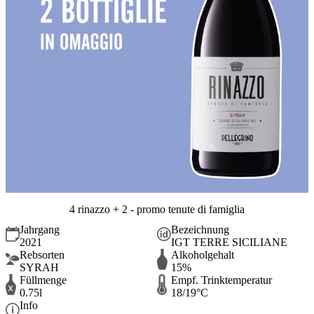
4 rinazzo + 2 - promo tenute di famiglia
Jahrgang
Bezeichnung
2021
IGT TERRE SICILIANE
Rebsorten
Alkoholgehalt
SYRAH
15%
Füllmenge
Empf. Trinktemperatur
0.75l
18/19°C
Info